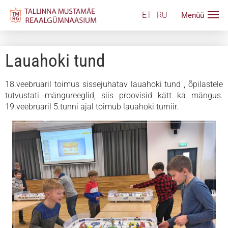
ET
RU
Lauahoki tund
18.veebruaril toimus sissejuhatav lauahoki tund , õpilastele
tutvustati mängureeglid, siis proovisid kätt ka mängus.
19.veebruaril 5.tunni ajal toimub lauahoki turniir.