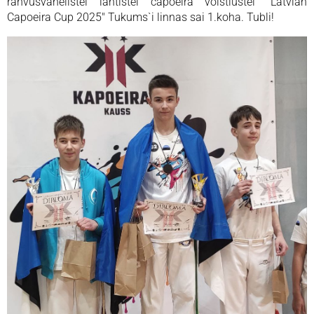
rahvusvahelistel lahtistel capoeira võistlustel "Latvian
Capoeira Cup 2025" Tukums`i linnas sai 1.koha. Tubli!