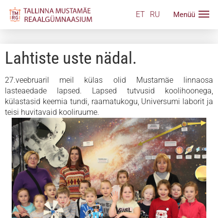
ET
RU
Lahtiste uste nädal.
27.veebruaril meil külas olid Mustamäe linnaosa
lasteaedade lapsed. Lapsed tutvusid koolihoonega,
külastasid keemia tundi, raamatukogu, Universumi laborit ja
teisi huvitavaid kooliruume.