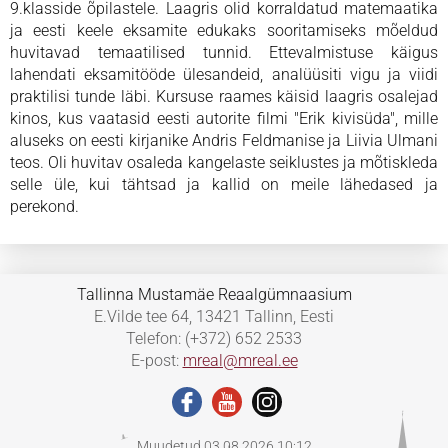
9.klasside õpilastele. Laagris olid korraldatud matemaatika
ja eesti keele eksamite edukaks sooritamiseks mõeldud
huvitavad temaatilised tunnid. Ettevalmistuse käigus
lahendati eksamitööde ülesandeid, analüüsiti vigu ja viidi
praktilisi tunde läbi. Kursuse raames käisid laagris osalejad
kinos, kus vaatasid eesti autorite filmi "Erik kivisüda", mille
aluseks on eesti kirjanike Andris Feldmanise ja Liivia Ulmani
teos. Oli huvitav osaleda kangelaste seiklustes ja mõtiskleda
selle üle, kui tähtsad ja kallid on meile lähedased ja
perekond.
Tallinna Mustamäe Reaalgümnaasium
E.Vilde tee 64, 13421 Tallinn, Eesti
Telefon: (+372) 652 2533
E-post:
mreal@mreal.ee
Muudetud 03.08.2026 10:12