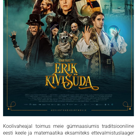
Koolivaheajal toimus meie gümnaasiumis traditsiooniline
eesti keele ja matemaatika eksamiteks ettevalmistuslaager