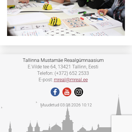
Tallinna Mustamäe Reaalgümnaasium
E.Vilde tee 64, 13421 Tallinn, Eesti
Telefon: (+372) 652 2533
E-post:
mreal@mreal.ee
Muudetud 03.08.2026 10:12