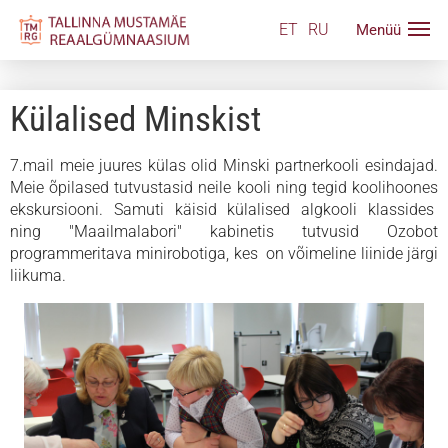
ET
RU
Külalised Minskist
7.mail meie juures külas olid Minski partnerkooli esindajad.
Meie õpilased tutvustasid neile kooli ning tegid koolihoones
ekskursiooni. Samuti käisid külalised algkooli klassides
ning "Maailmalabori" kabinetis tutvusid Ozobot
programmeritava minirobotiga, kes on võimeline liinide järgi
liikuma.