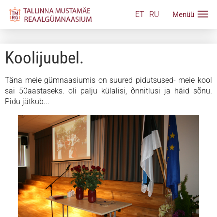
ET
RU
Koolijuubel.
Täna meie gümnaasiumis on suured pidutsused- meie kool
sai 50aastaseks. oli palju külalisi, õnnitlusi ja häid sõnu.
Pidu jätkub...