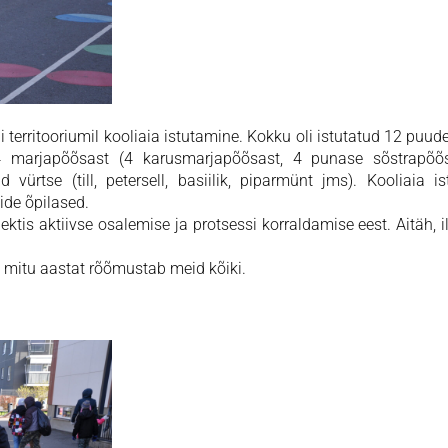
 territooriumil kooliaia istutamine. Kokku oli istutatud 12 puude 
14 marjapõõsast (4 karusmarjapõõsast, 4 punase sõstrapõõ
vürtse (till, petersell, basiilik, piparmünt jms). Kooliaia i
side õpilased.
ktis aktiivse osalemise ja protsessi korraldamise eest. Aitäh, i
a mitu aastat rõõmustab meid kõiki.