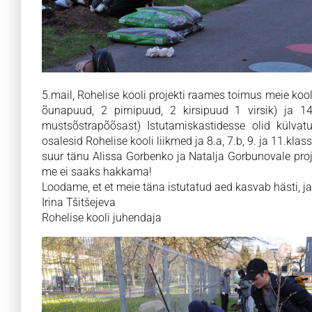
5.mail, Rohelise kooli projekti raames toimus meie kooli
õunapuud, 2 pirnipuud, 2 kirsipuud 1 virsik) ja 
mustsõstrapõõsast) Istutamiskastidesse olid külvatud 
osalesid Rohelise kooli liikmed ja 8.a, 7.b, 9. ja 11.klas
suur tänu Alissa Gorbenko ja Natalja Gorbunovale proje
me ei saaks hakkama!
Loodame, et et meie täna istutatud aed kasvab hästi, j
Irina Tšitšejeva
Rohelise kooli juhendaja