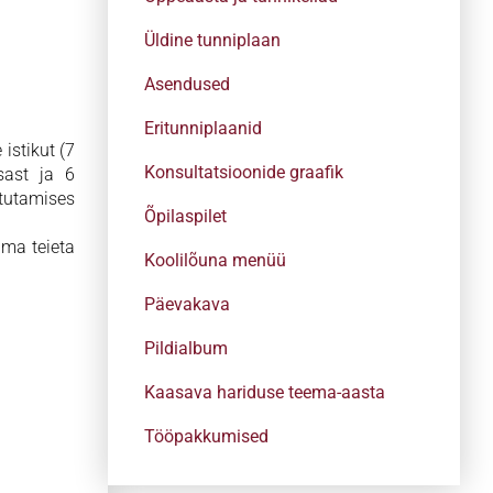
Üldine tunniplaan
Asendused
Eritunniplaanid
istikut (7
Konsultatsioonide graafik
sast ja 6
stutamises
Õpilaspilet
lma teieta
Koolilõuna menüü
Päevakava
Pildialbum
Kaasava hariduse teema-aasta
Tööpakkumised