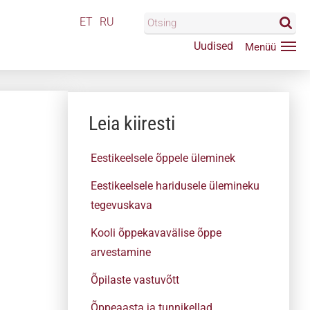
ET
RU
Uudised
Leia kiiresti
Eestikeelsele õppele üleminek
Eestikeelsele haridusele ülemineku
tegevuskava
Kooli õppekavavälise õppe
arvestamine
Õpilaste vastuvõtt
Õppeaasta ja tunnikellad