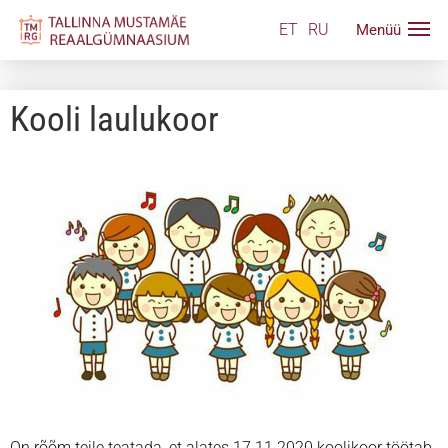
ET
RU
Kooli laulukoor
On rõõm teile teatada, et alates 17.11.2020 koolikoor töötab