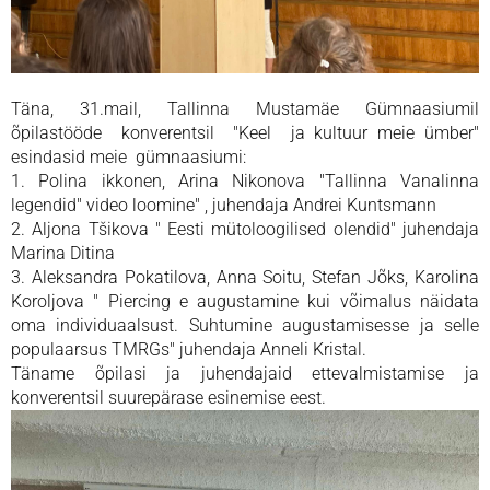
Täna, 31.mail, Tallinna Mustamäe Gümnaasiumil
õpilastööde konverentsil "Keel ja kultuur meie ümber"
esindasid meie gümnaasiumi:
1. Polina ikkonen, Arina Nikonova "Tallinna Vanalinna
legendid" video loomine" , juhendaja Andrei Kuntsmann
2. Aljona Tšikova " Eesti mütoloogilised olendid" juhendaja
Marina Ditina
3. Aleksandra Pokatilova, Anna Soitu, Stefan Jõks, Karolina
Koroljova " Piercing e augustamine kui võimalus näidata
oma individuaalsust. Suhtumine augustamisesse ja selle
populaarsus TMRGs" juhendaja Anneli Kristal.
Täname õpilasi ja juhendajaid ettevalmistamise ja
konverentsil suurepärase esinemise eest.