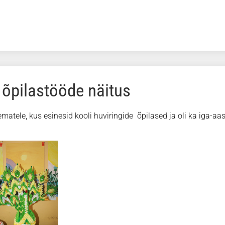
 õpilastööde näitus
tele, kus esinesid kooli huviringide õpilased ja oli ka iga-aa