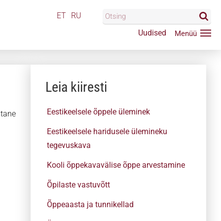
ET
RU
Uudised
Leia kiiresti
Eestikeelsele õppele üleminek
stane
Eestikeelsele haridusele ülemineku
tegevuskava
Kooli õppekavavälise õppe arvestamine
Õpilaste vastuvõtt
Õppeaasta ja tunnikellad