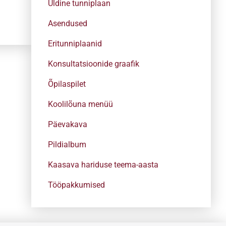
Üldine tunniplaan
Asendused
Eritunniplaanid
Konsultatsioonide graafik
Õpilaspilet
Koolilõuna menüü
Päevakava
Pildialbum
Kaasava hariduse teema-aasta
Tööpakkumised