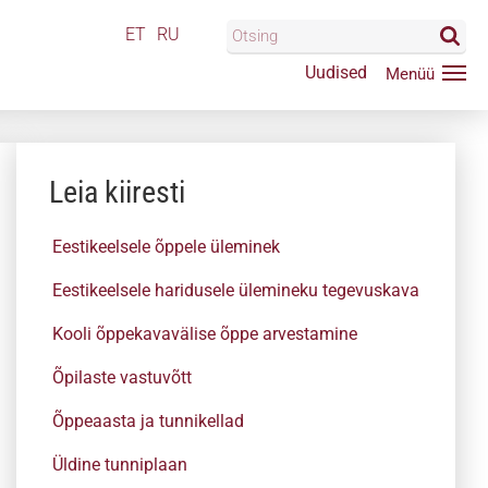
ET
RU
Uudised
Leia kiiresti
Eestikeelsele õppele üleminek
Eestikeelsele haridusele ülemineku tegevuskava
Kooli õppekavavälise õppe arvestamine
Õpilaste vastuvõtt
Õppeaasta ja tunnikellad
Üldine tunniplaan