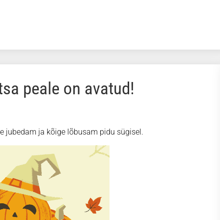
tsa peale on avatud!
ge jubedam ja kõige lõbusam pidu sügisel.