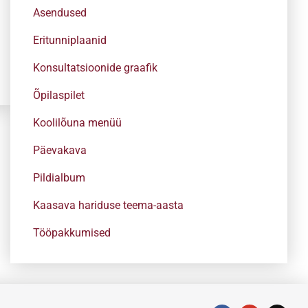
Asendused
Eritunniplaanid
Konsultatsioonide graafik
Õpilaspilet
Koolilõuna menüü
Päevakava
Pildialbum
Kaasava hariduse teema-aasta
Tööpakkumised