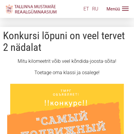
ET
RU
Konkursi lõpuni on veel tervet
2 nädalat
Mitu kilomeetrit võib veel kõndida-joosta-sõita!
Toetage oma klassi ja osalege!