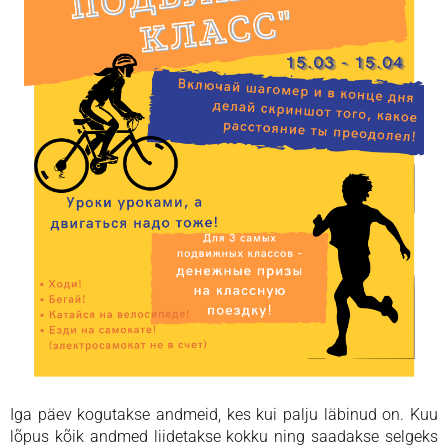
Iga päev kogutakse andmeid, kes kui palju läbinud on. Kuu
lõpus kõik andmed liidetakse kokku ning saadakse selgeks