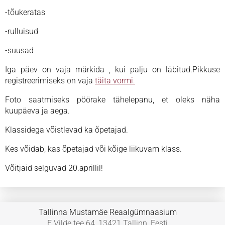
-tõukeratas
-rulluisud
-suusad
Iga päev on vaja märkida , kui palju on läbitud.Pikkuse
registreerimiseks on vaja
täita vormi.
Foto saatmiseks pöörake tähelepanu, et oleks näha
kuupäeva ja aega.
Klassidega võistlevad ka õpetajad.
Kes võidab, kas õpetajad või kõige liikuvam klass.
Võitjaid selguvad 20.aprillil!
Tallinna Mustamäe Reaalgümnaasium
E.Vilde tee 64, 13421 Tallinn, Eesti