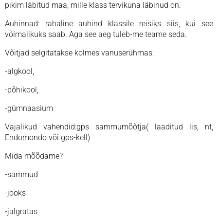
pikim läbitud maa, mille klass tervikuna läbinud on.
Auhinnad: rahaline auhind klassile reisiks siis, kui see
võimalikuks saab. Aga see aeg tuleb-me teame seda.
Võitjad selgitatakse kolmes vanuserühmas:
-algkool,
-põhikool,
-gümnaasium
Vajalikud vahendid:gps sammumõõtja( laaditud lis, nt,
Endomondo või gps-kell)
Mida mõõdame?
-sammud
-jooks
-jalgratas