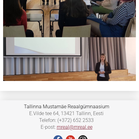
Tallinna Mustamäe Reaalgümnaasium
E.Vilde tee 64, 13421 Tallinn, Eesti
Telefon: (+372) 652 2533
E-post:
mreal@mreal.ee