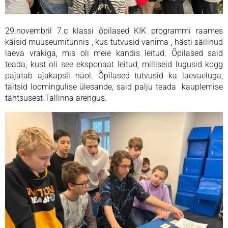
29.novembril 7.c klassi õpilased KIK programmi raames
käisid muuseumitunnis , kus tutvusid vanima , hästi säilinud
laeva vrakiga, mis oli meie kandis leitud. Õpilased said
teada, kust oli see eksponaat leitud, milliseid lugusid kogg
pajatab ajakapsli näol. Õpilased tutvusid ka laevaeluga,
täitsid loomingulise ülesande, said palju teada kauplemise
tähtsusest Tallinna arengus.