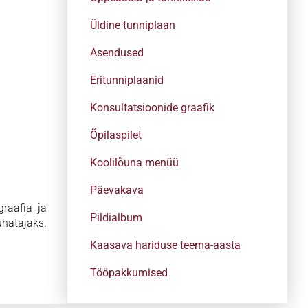
Üldine tunniplaan
Asendused
Eritunniplaanid
Konsultatsioonide graafik
Õpilaspilet
Koolilõuna menüü
Päevakava
graafia ja
Pildialbum
uhatajaks.
Kaasava hariduse teema-aasta
Tööpakkumised