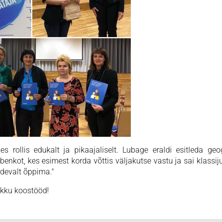
s rollis edukalt ja pikaajaliselt. Lubage eraldi esitleda geo
benkot, kes esimest korda võttis väljakutse vastu ja sai klassij
devalt õppima."
ikku koostööd!