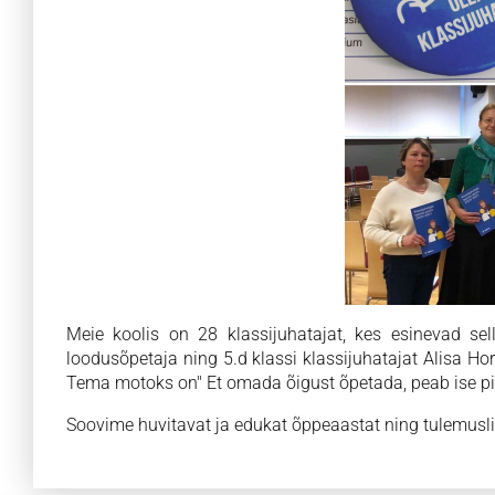
Meie koolis on 28 klassijuhatajat, kes esinevad selle
loodusõpetaja ning 5.d klassi klassijuhatajat Alisa Hor
Tema motoks on" Et omada õigust õpetada, peab ise pi
Soovime huvitavat ja edukat õppeaastat ning tulemusl