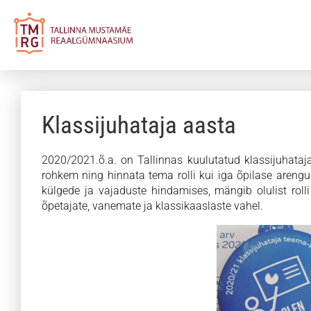
Klassijuhataja aasta
2020/2021.õ.a. on Tallinnas kuulutatud klassijuhataj
rohkem ning hinnata tema rolli kui iga õpilase arengu 
külgede ja vajaduste hindamises, mängib olulist roll
õpetajate, vanemate ja klassikaaslaste vahel.