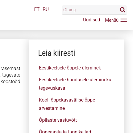
ET
RU
Uudised
Leia kiiresti
Eestikeelsele õppele üleminek
varasemast
, tugevate
Eestikeelsele haridusele ülemineku
b koostööd
tegevuskava
Kooli õppekavavälise õppe
arvestamine
Õpilaste vastuvõtt
Õppeaasta ja tunnikellad