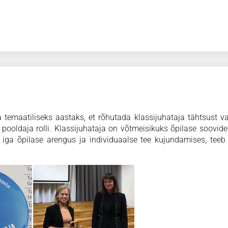
a temaatiliseks aastaks, et rõhutada klassijuhataja tähtsust 
pooldaja rolli. Klassijuhataja on võtmeisikuks õpilase soovide
i iga õpilase arengus ja individuaalse tee kujundamises, tee