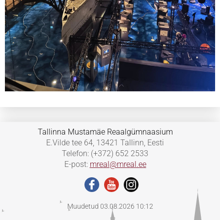
Tallinna Mustamäe Reaalgümnaasium
E.Vilde tee 64, 13421 Tallinn, Eesti
Telefon: (+372) 652 2533
E-post:
mreal@mreal.ee
Muudetud 03.08.2026 10:12