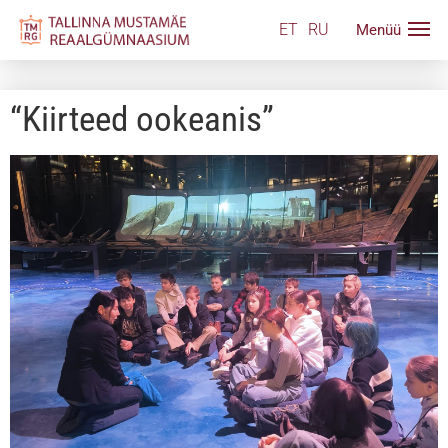
ET
RU
“Kiirteed ookeanis”