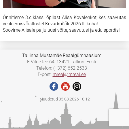
Õnnitleme 3.c klassi õpilast Alisa Kovalenkot, kes saavutas
vehklemisvõistlustel Kevadmõõk 2026 III koha!
Soovime Alisale palju uusi võite, saavutusi ja edu spordis!
Tallinna Mustamäe Reaalgümnaasium
E.Vilde tee 64, 13421 Tallinn, Eesti
Telefon: (+372) 652 2533
E-post:
mreal@mreal.ee
Muudetud 03.08.2026 10:12