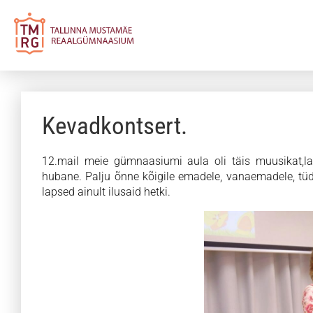
Kevadkontsert.
12.mail meie gümnaasiumi aula oli täis muusikat,lau
hubane. Palju õnne kõigile emadele, vanaemadele, tüd
lapsed ainult ilusaid hetki.