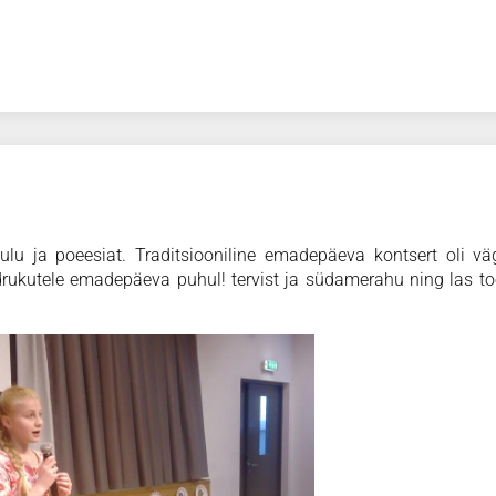
lu ja poeesiat. Traditsiooniline emadepäeva kontsert oli vä
rukutele emadepäeva puhul! tervist ja südamerahu ning las to