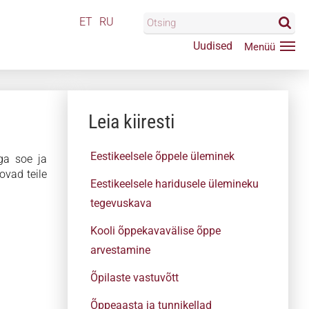
ET
RU
Uudised
Leia kiiresti
Eestikeelsele õppele üleminek
ga soe ja
ovad teile
Eestikeelsele haridusele ülemineku
tegevuskava
Kooli õppekavavälise õppe
arvestamine
Õpilaste vastuvõtt
Õppeaasta ja tunnikellad