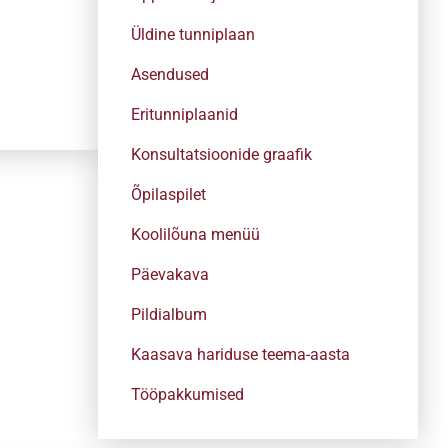
Üldine tunniplaan
Asendused
Eritunniplaanid
Konsultatsioonide graafik
Õpilaspilet
Koolilõuna menüü
Päevakava
Pildialbum
Kaasava hariduse teema-aasta
Tööpakkumised