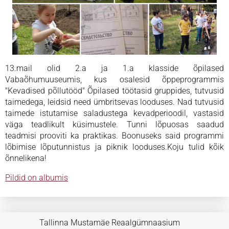
13.mail olid 2.a ja 1.a klasside õpilased
Vabaõhumuuseumis, kus osalesid õppeprogrammis
"Kevadised põllutööd" Õpilased töötasid gruppides, tutvusid
taimedega, leidsid need ümbritsevas looduses. Nad tutvusid
taimede istutamise saladustega kevadperioodil, vastasid
väga teadlikult küsimustele. Tunni lõpuosas saadud
teadmisi prooviti ka praktikas. Boonuseks said programmi
lõbimise lõputunnistus ja piknik looduses.Koju tulid kõik
õnnelikena!
Pildid on albumis
Tallinna Mustamäe Reaalgümnaasium