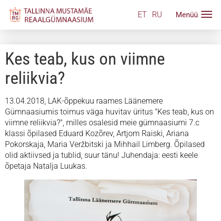
ET
RU
Kes teab, kus on viimne
reliikvia?
13.04.2018, LAK-õppekuu raames Läänemere
Gümnaasiumis toimus väga huvitav üritus "Kes teab, kus on
viimne reliikvia?", milles osalesid meie gümnaasiumi 7.c
klassi õpilased Eduard Kozõrev, Artjom Raiski, Ariana
Pokorskaja, Maria Veržbitski ja Mihhail Limberg. Õpilased
olid aktiivsed ja tublid, suur tänu! Juhendaja: eesti keele
õpetaja Natalja Luukas.