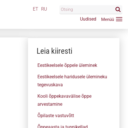
ET
RU
Uudised
Leia kiiresti
Eestikeelsele õppele üleminek
Eestikeelsele haridusele ülemineku
tegevuskava
Kooli õppekavavälise õppe
arvestamine
Õpilaste vastuvõtt
Õppeaasta ja tunnikellad