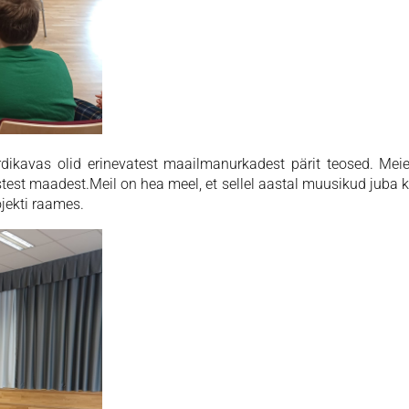
serdikavas olid erinevatest maailmanurkadest pärit teosed. Mei
eistest maadest.Meil on hea meel, et sellel aastal muusikud juba
jekti raames.