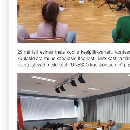
29.märtsil esines meie koolis keelpillikvartett. Kont
kuulasid ära muusikapalasid Itaaliast , Mexikast, ja t
korda tulevad meile kooli "UNESCO koolikontserdid" pro