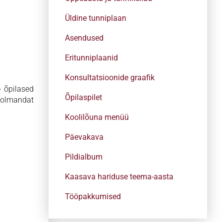
Üldine tunniplaan
Asendused
Eritunniplaanid
Konsultatsioonide graafik
e õpilased
Õpilaspilet
 kolmandat
Koolilõuna menüü
Päevakava
Pildialbum
Kaasava hariduse teema-aasta
Tööpakkumised