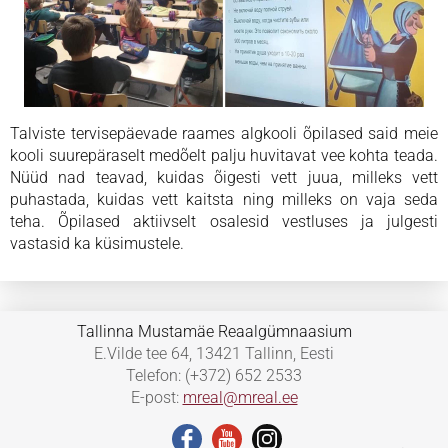
Talviste tervisepäevade raames algkooli õpilased said meie
kooli suurepäraselt medõelt palju huvitavat vee kohta teada.
Nüüd nad teavad, kuidas õigesti vett juua, milleks vett
puhastada, kuidas vett kaitsta ning milleks on vaja seda
teha. Õpilased aktiivselt osalesid vestluses ja julgesti
vastasid ka küsimustele.
Tallinna Mustamäe Reaalgümnaasium
E.Vilde tee 64, 13421 Tallinn, Eesti
Telefon: (+372) 652 2533
E-post:
mreal@mreal.ee