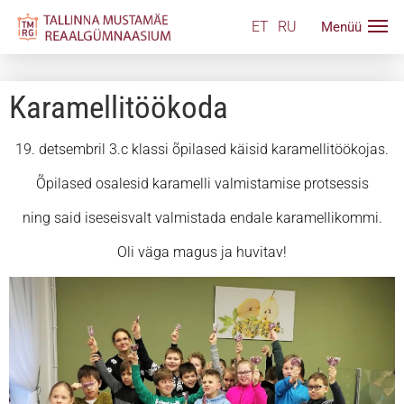
ET
RU
Karamellitöökoda
19. detsembril 3.c klassi õpilased käisid karamellitöökojas.
Õpilased osalesid karamelli valmistamise protsessis
ning said iseseisvalt valmistada endale karamellikommi.
Oli väga magus ja huvitav!