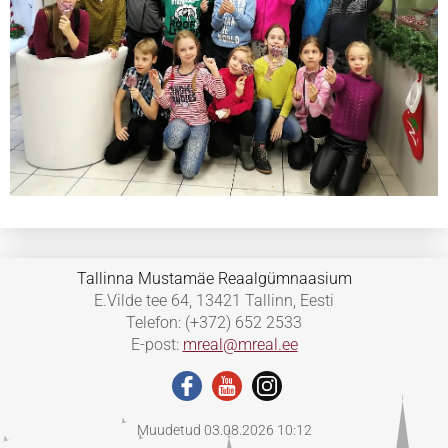
Tallinna Mustamäe Reaalgümnaasium
E.Vilde tee 64, 13421 Tallinn, Eesti
Telefon: (+372) 652 2533
E-post:
mreal@mreal.ee
Muudetud 03.08.2026 10:12