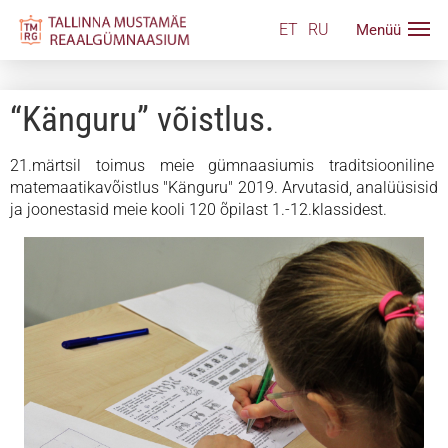
ET
RU
“Känguru” võistlus.
21.märtsil toimus meie gümnaasiumis traditsiooniline
matemaatikavõistlus "Känguru" 2019. Arvutasid, analüüsisid
ja joonestasid meie kooli 120 õpilast 1.-12.klassidest.