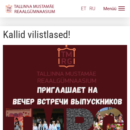
ET
RU
Kallid vilistlased!