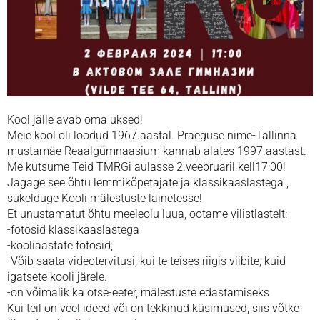
Kool jälle avab oma uksed!
Meie kool oli loodud 1967.aastal. Praeguse nime-Tallinna
mustamäe Reaalgümnaasium kannab alates 1997.aastast.
Me kutsume Teid TMRGi aulasse 2.veebruaril kell17:00!
Jagage see õhtu lemmikõpetajate ja klassikaaslastega ,
sukelduge Kooli mälestuste lainetesse!
Et unustamatut õhtu meeleolu luua, ootame vilistlastelt:
-fotosid klassikaaslastega
-kooliaastate fotosid;
-Võib saata videotervitusi, kui te teises riigis viibite, kuid
igatsete kooli järele.
-on võimalik ka otse-eeter, mälestuste edastamiseks
Kui teil on veel ideed või on tekkinud küsimused, siis võtke