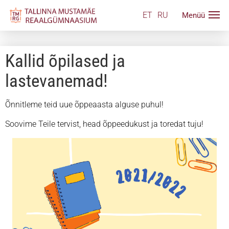
ET
RU
Kallid õpilased ja
lastevanemad!
Õnnitleme teid uue õppeaasta alguse puhul!
Soovime Teile tervist, head õppeedukust ja toredat tuju!