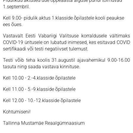
Pidulikud aktused uue õppeaasta alguse puhul toimuvad
1.septembril.
Kell 9.00- pidulik aktus 1.klasside õpilastele kooli peaukse
ees õues.
Vastavalt Eesti Vabariigi Valitsuse korraldusele vältimaks
COVID-19 üritusele on lubatud inimesed, kes esitavad COVID
sertifikaadi või testi negatiivset tulemust.
Testi võib teha koolis 31.augustil ajavahemikul 9.00-16.00
tasuta ning saada vastava kinnituse.
Kell 10.00 - 2.-4.klasside õpilastele
Kell 11.00 - 5.-9.klasside õpilastele
Kell 12.00 - 10.-12.klasside õpilastele
Kohtumiseni!
Tallinna Mustamäe Reaalgümnaasium