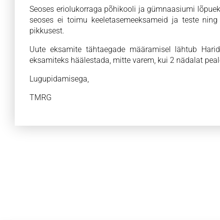
Seoses eriolukorraga põhikooli ja gümnaasiumi lõpue
seoses ei toimu keeletasemeeksameid ja teste ning
pikkusest.
Uute eksamite tähtaegade määramisel lähtub Haridusm
eksamiteks häälestada, mitte varem, kui 2 nädalat pea
Lugupidamisega,
TMRG