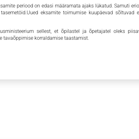
ksamite periood on edasi määramata ajaks lükatud. Samuti eri
 tasemetöid.Uued eksamite toimumise kuupäevad sõltuvad er
inisteerium sellest, et õpilastel ja õpetajatel oleks piisa
le tavaõppimise korraldamise taastamist.