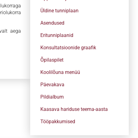
olukorraga
Üldine tunniplaan
iolukorra
Asendused
valt aega
Eritunniplaanid
Konsultatsioonide graafik
Õpilaspilet
Koolilõuna menüü
Päevakava
Pildialbum
Kaasava hariduse teema-aasta
Tööpakkumised