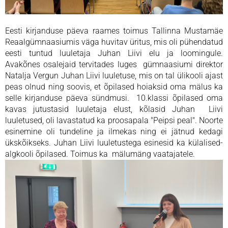
Eesti kirjanduse päeva raames toimus Tallinna Mustamäe
Reaalgümnaasiumis väga huvitav üritus, mis oli pühendatud
eesti tuntud luuletaja Juhan Liivi elu ja loomingule.
Avakõnes osalejaid tervitades luges gümnaasiumi direktor
Natalja Vergun Juhan Liivi luuletuse, mis on tal ülikooli ajast
peas olnud ning soovis, et õpilased hoiaksid oma mälus ka
selle kirjanduse päeva sündmusi. 10.klassi õpilased oma
kavas jutustasid luuletaja elust, kõlasid Juhan Liivi
luuletused, oli lavastatud ka proosapala "Peipsi peal". Noorte
esinemine oli tundeline ja ilmekas ning ei jätnud kedagi
ükskõikseks. Juhan Liivi luuletustega esinesid ka külalised-
algkooli õpilased. Toimus ka mälumäng vaatajatele.