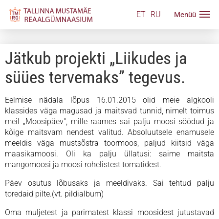
ET
RU
Jätkub projekti „Liikudes ja
süües tervemaks” tegevus.
Eelmise nädala lõpus 16.01.2015 olid meie algkooli
klassides väga magusad ja maitsvad tunnid, nimelt toimus
meil „Moosipäev", mille raames sai palju moosi söödud ja
kõige maitsvam nendest valitud. Absoluutsele enamusele
meeldis väga mustsõstra toormoos, paljud kiitsid väga
maasikamoosi. Oli ka palju üllatusi: saime maitsta
mangomoosi ja moosi rohelistest tomatidest.
Päev osutus lõbusaks ja meeldivaks. Sai tehtud palju
toredaid pilte.(vt. pildialbum)
Oma muljetest ja parimatest klassi moosidest jutustavad