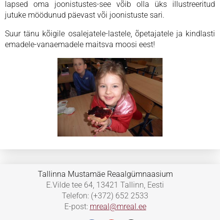
lapsed oma joonistustes-see võib olla üks illustreeritud
jutuke möödunud päevast või joonistuste sari.
Suur tänu kõigile osalejatele-lastele, õpetajatele ja kindlasti
emadele-vanaemadele maitsva moosi eest!
Tallinna Mustamäe Reaalgümnaasium
E.Vilde tee 64, 13421 Tallinn, Eesti
Telefon: (+372) 652 2533
E-post:
mreal@mreal.ee