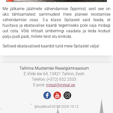
Me jätkame jäätmete vähendamise õppimist, sest see on
üks tähtsamatest sammudest meie planeei reostamise
vähendamise osas. 3.a klassi õpilased said teada, et
huvitava ja ebatavalise kaardi tegemiseks pole vaja midagi
uut osta. Võib lihtsalt ümberringi vaadata ja leida kodust
palju pudi.padi, millele teist elu kinkida.
Sellised ebatavalised kaardid tulid meie õpilastel välja!
Tallinna Mustamäe Reaalgümnaasium
E.Vilde tee 64, 13421 Tallinn, Eesti
Telefon: (+372) 652 2533
E-post:
mreal@mreal.ee
Muudetud 03.08.2026 10:12