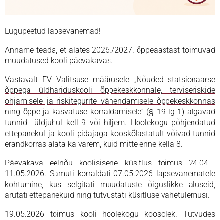
Lugupeetud lapsevanemad!
Anname teada, et alates 2026./2027. õppeaastast toimuvad
muudatused kooli päevakavas.
Vastavalt EV Valitsuse määrusele
„Nõuded statsionaarse
õppega üldhariduskooli õppekeskkonnale, terviseriskide
ohjamisele ja riskitegurite vähendamisele õppekeskkonnas
ning õppe ja kasvatuse korraldamisele“
(§ 19 lg 1) algavad
tunnid üldjuhul kell 9 või hiljem. Hoolekogu põhjendatud
ettepanekul ja kooli pidajaga kooskõlastatult võivad tunnid
erandkorras alata ka varem, kuid mitte enne kella 8.
Päevakava eelnõu koolisisene küsitlus toimus 24.04.–
11.05.2026. Samuti korraldati 07.05.2026 lapsevanematele
kohtumine, kus selgitati muudatuste õiguslikke aluseid,
arutati ettepanekuid ning tutvustati küsitluse vahetulemusi.
19.05.2026 toimus kooli hoolekogu koosolek. Tutvudes