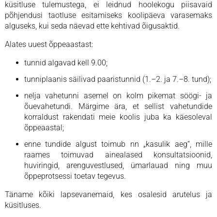
küsitluse tulemustega, ei leidnud hoolekogu piisavaid
põhjendusi taotluse esitamiseks koolipäeva varasemaks
alguseks, kui seda näevad ette kehtivad õigusaktid.
Alates uuest õppeaastast:
tunnid algavad kell 9.00;
tunniplaanis säilivad paaristunnid (1.–2. ja 7.–8. tund);
nelja vahetunni asemel on kolm pikemat söögi- ja
õuevahetundi. Märgime ära, et sellist vahetundide
korraldust rakendati meie koolis juba ka käesoleval
õppeaastal;
enne tundide algust toimub nn „kasulik aeg“, mille
raames toimuvad ainealased konsultatsioonid,
huviringid, arenguvestlused, ümarlauad ning muu
õppeprotsessi toetav tegevus.
Täname kõiki lapsevanemaid, kes osalesid arutelus ja
küsitluses.