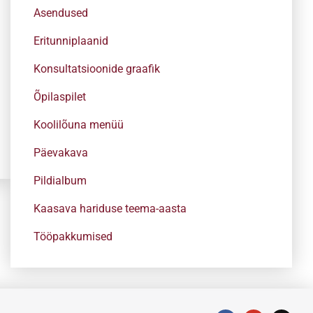
Asendused
Eritunniplaanid
Konsultatsioonide graafik
Õpilaspilet
Koolilõuna menüü
Päevakava
Pildialbum
Kaasava hariduse teema-aasta
Tööpakkumised