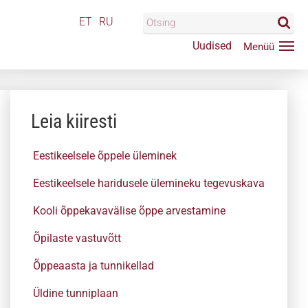
ET
RU
Uudised
Leia kiiresti
Eestikeelsele õppele üleminek
Eestikeelsele haridusele ülemineku tegevuskava
Kooli õppekavavälise õppe arvestamine
Õpilaste vastuvõtt
Õppeaasta ja tunnikellad
Üldine tunniplaan