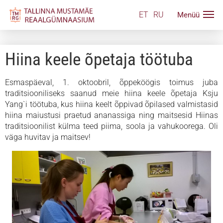
ET
RU
Hiina keele õpetaja töötuba
Esmaspäeval, 1. oktoobril, õppeköögis toimus juba
traditsiooniliseks saanud meie hiina keele õpetaja Ksju
Yang`i töötuba, kus hiina keelt õppivad õpilased valmistasid
hiina maiustusi praetud ananassiga ning maitsesid Hiinas
traditsioonilist külma teed piima, soola ja vahukoorega. Oli
väga huvitav ja maitsev!