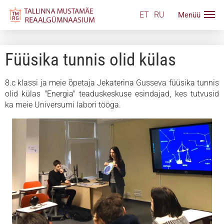
ET
RU
Füüsika tunnis olid külas
8.c klassi ja meie õpetaja Jekaterina Gusseva füüsika tunnis
olid külas "Energia" teaduskeskuse esindajad, kes tutvusid
ka meie Universumi labori tööga.