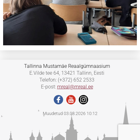
Tallinna Mustamäe Reaalgümnaasium
E.Vilde tee 64, 13421 Tallinn, Eesti
Telefon: (+372) 652 2533
E-post:
mreal@mreal.ee
Muudetud 03.08.2026 10:12