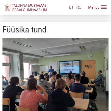
ET
RU
Füüsika tund