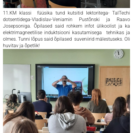
11.KM klassi füüsika tund kutsitid lektoritega- TalTechi
dotsentidega-Vladislav-
Veniamin Pustõnski ja Raavo
Josepsoniga. Õpilased said rohkem infot ülikoolist ja ka
elektrimagneetilise induktsiooni kasutamisega tehnikas ja
olmes. Tunni lõpus said õpilased suveniirid mälestuseks. Oli
huvitav ja õpetlik!