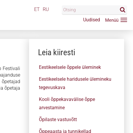
ET
RU
Uudised
Leia kiiresti
Eestikeelsele õppele üleminek
Festivali
majanduse
Eestikeelsele haridusele ülemineku
o õpetajad
tegevuskava
ia õpetaja
Kooli õppekavavälise õppe
arvestamine
Õpilaste vastuvõtt
Õppeaasta ja tunnikellad