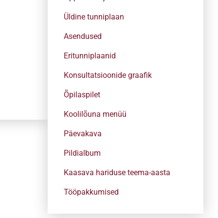
Üldine tunniplaan
Asendused
Eritunniplaanid
Konsultatsioonide graafik
Õpilaspilet
Koolilõuna menüü
Päevakava
Pildialbum
Kaasava hariduse teema-aasta
Tööpakkumised