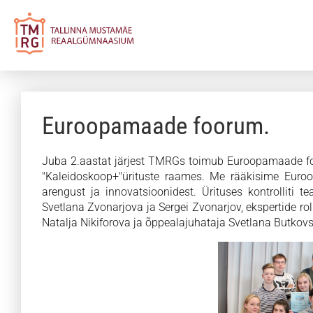
Euroopamaade foorum.
Juba 2.aastat järjest TMRGs toimub Euroopamaade fo
"Kaleidoskoop+"ürituste raames. Me rääkisime Euro
arengust ja innovatsioonidest. Ürituses kontrolliti te
Svetlana Zvonarjova ja Sergei Zvonarjov, ekspertide ro
Natalja Nikiforova ja õppealajuhataja Svetlana Butkovs