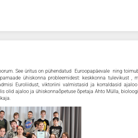
orum. See üritus on pühendatud Euroopapäevale ning toimub 
opamaade ühiskonna probleemidest: keskkonna tulevikust , 
admisi Euroliidust, viktoriini valmistasid ja korraldasid ajalo
llis olid ajaloo ja ühiskonnaõpetuse õpetaja Ahto Mülla, bioloog
kaja.