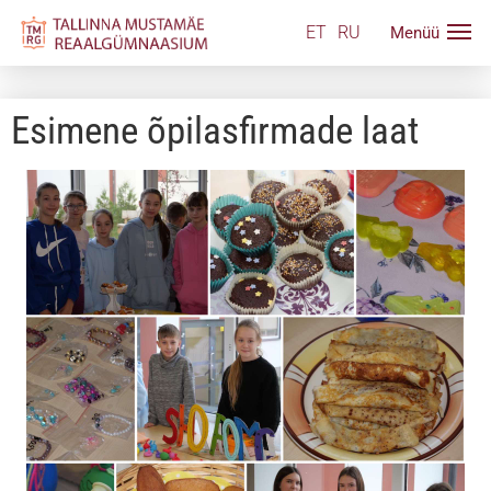
ET
RU
Esimene õpilasfirmade laat