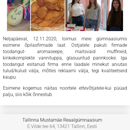
Neljapäeval, 12.11.2020, toimus meie gümnaasiumis
esimene õpilasfirmade laat. Ostjatele pakuti firmade
toodangut- aromaseepe, maitsvaid muffineid,
kinkekomplekte vannituppa, glasuuritud pannkooke. Iga
toodangut esitanud firma enne laadale minekut arvutas
tulud/kulud välja, mõtles reklaami välja, tegi kvaliteetseid
kaupu.
Esimene kogemus näitas noortele ettevõtjatele-kui püüad
palju, siis kõik õnnestub.
Tallinna Mustamäe Reaalgümnaasium
E.Vilde tee 64, 13421 Tallinn, Eesti