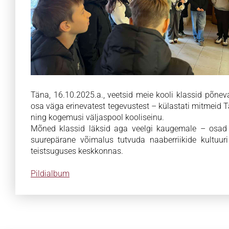
Täna, 16.10.2025.a., veetsid meie kooli klassid põnev
osa väga erinevatest tegevustest – külastati mitmeid
ning kogemusi väljaspool kooliseinu.
Mõned klassid läksid aga veelgi kaugemale – osad r
suurepärane võimalus tutvuda naaberriikide kultuur
teistsuguses keskkonnas.
Pildialbum