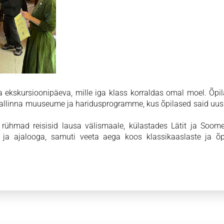
a ekskursioonipäeva, mille iga klass korraldas omal moel. Õpi
 Tallinna muuseume ja haridusprogramme, kus õpilased said uus
ühmad reisisid lausa välismaale, külastades Lätit ja Soomet
i ja ajalooga, samuti veeta aega koos klassikaaslaste ja õp