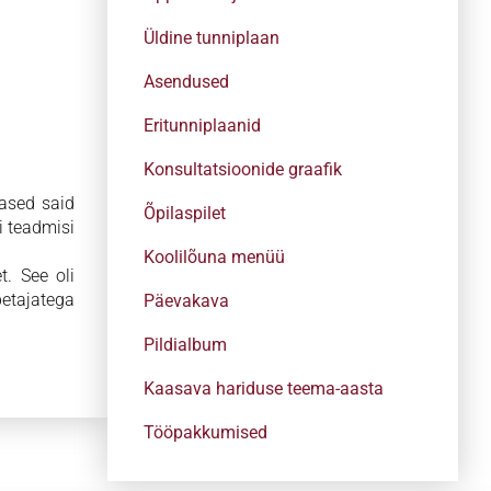
Üldine tunniplaan
Asendused
Eritunniplaanid
Konsultatsioonide graafik
lased said
Õpilaspilet
i teadmisi
Koolilõuna menüü
. See oli
etajatega
Päevakava
Pildialbum
Kaasava hariduse teema-aasta
Tööpakkumised