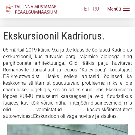
ET
RU
Ekskursioonil Kadriorus.
06.märtsil 2019 käisid 9.a ja 9.c klasside õpilased Kadriorus
ekskursioonil, kus tutvusid pargi rajamise ajalooga ning
pargihoonete arhitektuuriga. Giid rääkis palju huvitavat
Romanovite dünastiast ja eepos "Kalevipoeg" koostajast
F.R.Kreutzwaldist. Lisaks sellele arutasid õpilased ka
keskkonna säilitamist puudutavaid probleeme: miks ei ole
enam luike Luigetiigis, kes on selles süüdi jms. Ekskursioon
lõppes KUMU muuseumi kaasaegses ja veidi futuristlikus
fuajees, kus kõik võisid näha interjööri disainesemeid, mis
olid valmistatud kasutuskõlbmatutest
autorehvidest.Ekskursioon oli väga huvitav ja sisukas.