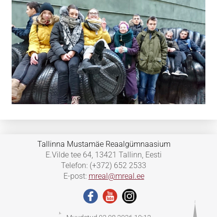
Tallinna Mustamäe Reaalgümnaasium
E.Vilde tee 64, 13421 Tallinn, Eesti
Telefon: (+372) 652 2533
E-post:
mreal@mreal.ee