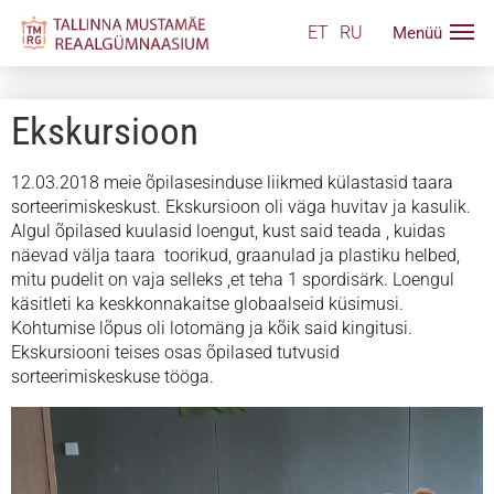
ET
RU
Ekskursioon
12.03.2018 meie õpilasesinduse liikmed külastasid taara
sorteerimiskeskust. Ekskursioon oli väga huvitav ja kasulik.
Algul õpilased kuulasid loengut, kust said teada , kuidas
näevad välja taara toorikud, graanulad ja plastiku helbed,
mitu pudelit on vaja selleks ,et teha 1 spordisärk. Loengul
käsitleti ka keskkonnakaitse globaalseid küsimusi.
Kohtumise lõpus oli lotomäng ja kõik said kingitusi.
Ekskursiooni teises osas õpilased tutvusid
sorteerimiskeskuse tööga.