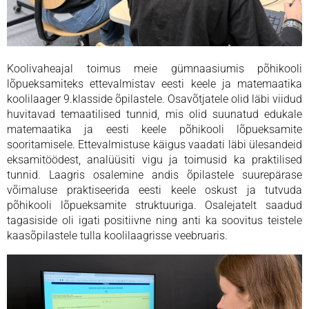
Koolivaheajal toimus meie gümnaasiumis põhikooli
lõpueksamiteks ettevalmistav eesti keele ja matemaatika
koolilaager 9.klasside õpilastele. Osavõtjatele olid läbi viidud
huvitavad temaatilised tunnid, mis olid suunatud edukale
matemaatika ja eesti keele põhikooli lõpueksamite
sooritamisele. Ettevalmistuse käigus vaadati läbi ülesandeid
eksamitöödest, analüüsiti vigu ja toimusid ka praktilised
tunnid. Laagris osalemine andis õpilastele suurepärase
võimaluse praktiseerida eesti keele oskust ja tutvuda
põhikooli lõpueksamite struktuuriga. Osalejatelt saadud
tagasiside oli igati positiivne ning anti ka soovitus teistele
kaasõpilastele tulla koolilaagrisse veebruaris.