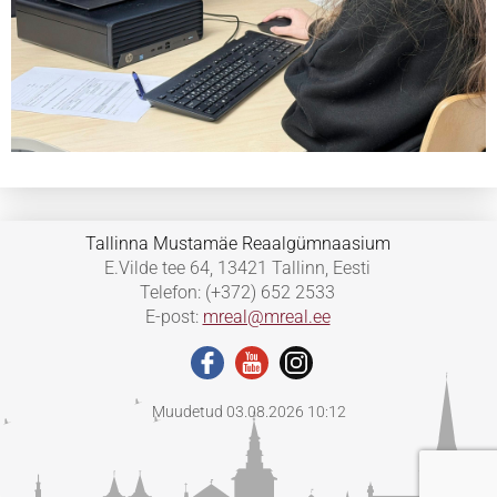
Tallinna Mustamäe Reaalgümnaasium
E.Vilde tee 64, 13421 Tallinn, Eesti
Telefon: (+372) 652 2533
E-post:
mreal@mreal.ee
Muudetud 03.08.2026 10:12