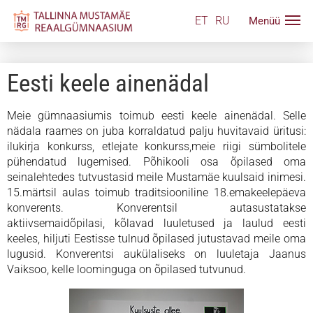
ET
RU
Eesti keele ainenädal
Meie gümnaasiumis toimub eesti keele ainenädal. Selle
nädala raames on juba korraldatud palju huvitavaid üritusi:
ilukirja konkurss, etlejate konkurss,meie riigi sümbolitele
pühendatud lugemised. Põhikooli osa õpilased oma
seinalehtedes tutvustasid meile Mustamäe kuulsaid inimesi.
15.märtsil aulas toimub traditsiooniline 18.emakeelepäeva
konverents. Konverentsil autasustatakse
aktiivsemaidõpilasi, kõlavad luuletused ja laulud eesti
keeles, hiljuti Eestisse tulnud õpilased jutustavad meile oma
lugusid. Konverentsi aukülaliseks on luuletaja Jaanus
Vaiksoo, kelle loominguga on õpilased tutvunud.