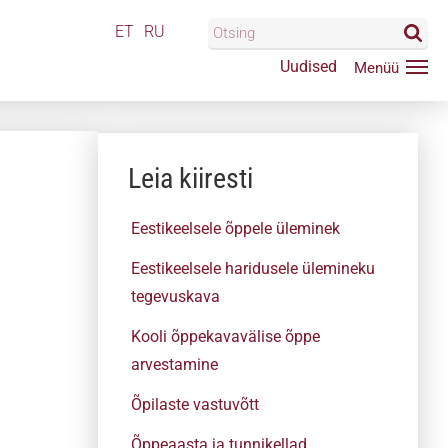
ET
RU
Uudised
Leia kiiresti
Eestikeelsele õppele üleminek
Eestikeelsele haridusele ülemineku
tegevuskava
Kooli õppekavavälise õppe
arvestamine
Õpilaste vastuvõtt
Õppeaasta ja tunnikellad