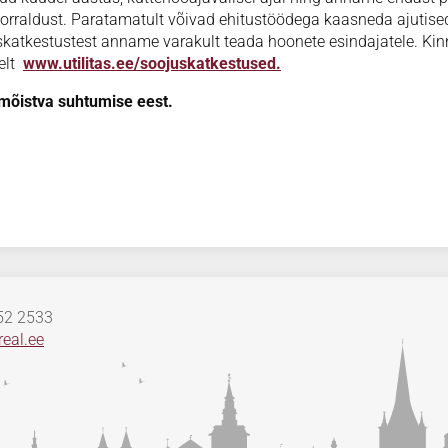
ukorraldust. Paratamatult võivad ehitustöödega kaasneda ajutise
atkestustest anname varakult teada hoonete esindajatele. Kin
elt
www.utilitas.ee/soojuskatkestused.
mõistva suhtumise eest.
652 2533
eal.ee