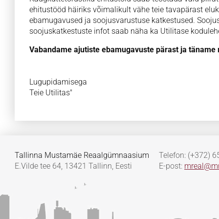
ehitustööd häiriks võimalikult vähe teie tavapärast el
ebamugavused ja soojusvarustuse katkestused. Soojusk
soojuskatkestuste infot saab näha ka Utilitase koduleh
Vabandame ajutiste ebamugavuste pärast ja täname 
Lugupidamisega
Teie Utilitas"
Tallinna Mustamäe Reaalgümnaasium
Telefon: (+372) 
E.Vilde tee 64, 13421 Tallinn, Eesti
E-post:
mreal@mr