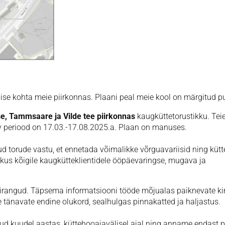
mise kohta meie piirkonnas. Plaani peal meie kool on märgitud 
, Tammsaare ja Vilde tee piirkonnas
kaugküttetorustikku. Tei
av periood on 17.03.-17.08.2025.a. Plaan on manuses.
ud torude vastu, et ennetada võimalikke võrguavariisid ning kütt
ikus kõigile kaugkütteklientidele ööpäevaringse, mugava ja
iirangud. Täpsema informatsiooni tööde mõjualas paiknevate ki
e tänavate endine olukord, sealhulgas pinnakatted ja haljastus.
tud kuudel aastas, küttehooajavälisel ajal ning anname endast p