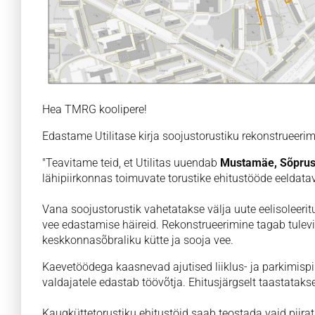
Hea TMRG koolipere!
Edastame Utilitase kirja soojustorustiku rekonstrueeri
"Teavitame teid, et Utilitas uuendab
Mustamäe, Sõpruse
lähipiirkonnas toimuvate torustike ehitustööde eeldat
Vana soojustorustik vahetatakse välja uute eelisoleerit
vee edastamise häireid. Rekonstrueerimine tagab tulev
keskkonnasõbraliku kütte ja sooja vee.
Kaevetöödega kaasnevad ajutised liiklus- ja parkimisp
valdajatele edastab töövõtja. Ehitusjärgselt taastataks
Kaugküttetorustiku ehitustöid saab teostada vaid piira