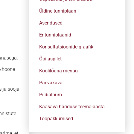
Üldine tunniplaan
Asendused
Eritunniplaanid
Konsultatsioonide graafik
punasega.
Õpilaspilet
e hoone
Koolilõuna menüü
Päevakava
e ja sooja
Pildialbum
Kaasava hariduse teema-aasta
nnistute
Tööpakkumised
arima, et