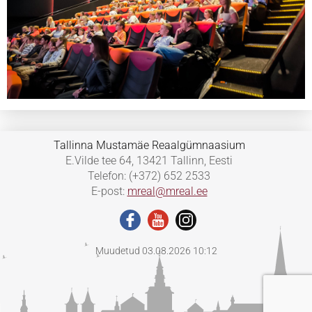
Tallinna Mustamäe Reaalgümnaasium
E.Vilde tee 64, 13421 Tallinn, Eesti
Telefon: (+372) 652 2533
E-post:
mreal@mreal.ee
Muudetud 03.08.2026 10:12