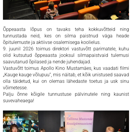
Õppeaasta lõpus on tavaks teha kokkuvõtteid ning
tunnustada neid, kes on silma paistnud väga heade
õpitulemuste ja aktiivse osalemisega koolielus.
9. juunil 2026 toimus direktori vastuvõtt parimatele, kuhu
olid kutsutud õppeaasta jooksul silmapaistvaid tulemusi
saavutanud õpilased ja nende juhendajad.
Vastuvõtt toimus Apollo Kino Mustamäes, kus vaadati filmi
„Kauge kauge võlupuu“, mis näitab, et kõik unistused saavad
olla täidetud, kui on olemas lähedaste toetus ja usk sinu
võimetesse.
Palju õnne kõigile tunnustuse pälvinutele ning kaunist
suvevaheaega!