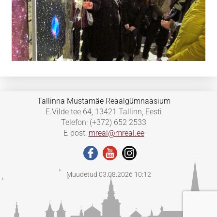
Tallinna Mustamäe Reaalgümnaasium
E.Vilde tee 64, 13421 Tallinn, Eesti
Telefon: (+372) 652 2533
E-post:
mreal@mreal.ee
Muudetud 03.08.2026 10:12