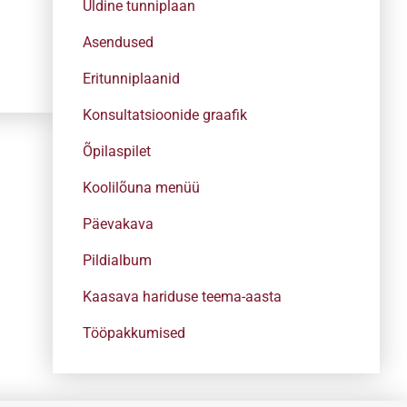
Üldine tunniplaan
Asendused
Eritunniplaanid
Konsultatsioonide graafik
Õpilaspilet
Koolilõuna menüü
Päevakava
Pildialbum
Kaasava hariduse teema-aasta
Tööpakkumised