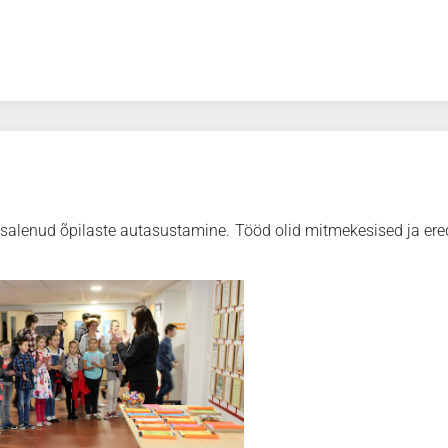
salenud õpilaste autasustamine. Tööd olid mitmekesised ja ere