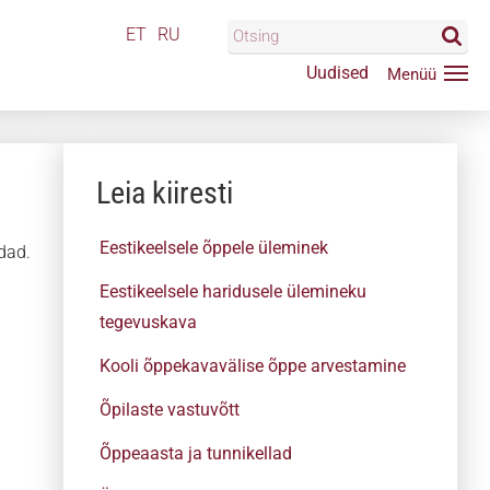
ET
RU
Uudised
Leia kiiresti
Eestikeelsele õppele üleminek
dad.
Eestikeelsele haridusele ülemineku
tegevuskava
Kooli õppekavavälise õppe arvestamine
Õpilaste vastuvõtt
Õppeaasta ja tunnikellad