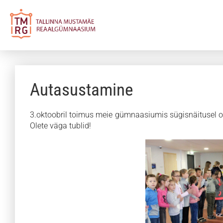
Autasustamine
3.oktoobril toimus meie gümnaasiumis sügisnäitusel o
Olete väga tublid!