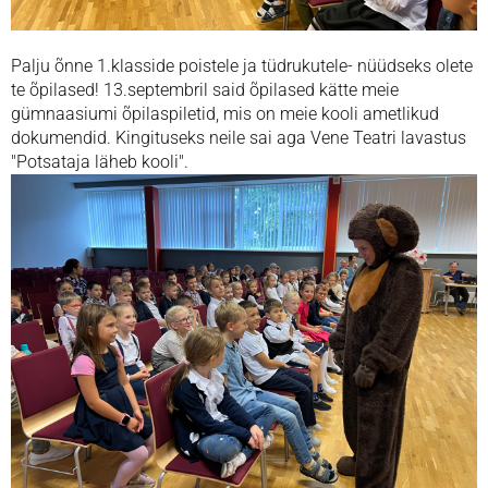
Palju õnne 1.klasside poistele ja tüdrukutele- nüüdseks olete
te õpilased! 13.septembril said õpilased kätte meie
gümnaasiumi õpilaspiletid, mis on meie kooli ametlikud
dokumendid. Kingituseks neile sai aga Vene Teatri lavastus
"Potsataja läheb kooli".