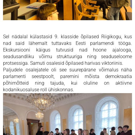
Sel nädalal külastasid 9. klasside õpilased Riigikogu, kus
nad said lähemalt tuttavaks Eesti parlamendi tööga.
Ekskursiooni käigus tutvusid nad hoone ajalooga,
seadusandliku võimu struktuuriga ning seaduseloome
protsessiga. Samuti osalesid õpilased harivas viktoriinis.
Paljudele osalejatele oli see suurepärane võimalus näha
parlamenti seestpoolt, paremini mõista demokraatia
põhimõtteid ning tajuda, kui oluline on aktiivne
kodanikuosaluse roll ühiskonnas.