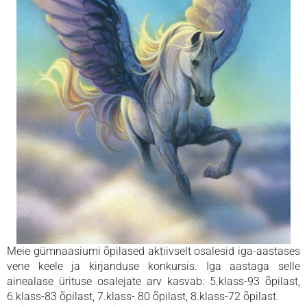
Meie gümnaasiumi õpilased aktiivselt osalesid iga-aastases
vene keele ja kirjanduse konkursis. Iga aastaga selle
ainealase ürituse osalejate arv kasvab: 5.klass-93 õpilast,
6.klass-83 õpilast, 7.klass- 80 õpilast, 8.klass-72 õpilast.