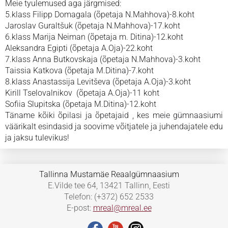
Meie tyulemused aga järgmised:
5.klass Filipp Domagala (õpetaja N.Mahhova)-8.koht
Jaroslav Guraltšuk (õpetaja N.Mahhova)-17.koht
6.klass Marija Neiman (õpetaja m. Ditina)-12.koht
Aleksandra Egipti (õpetaja A.Oja)-22.koht
7.klass Anna Butkovskaja (õpetaja N.Mahhova)-3.koht
Taissia Katkova (õpetaja M.Ditina)-7.koht
8.klass Anastassija Levitševa (õpetaja A.Oja)-3.koht
Kirill Tselovalnikov (õpetaja A.Oja)-11 koht
Sofiia Slupitska (õpetaja M.Ditina)-12.koht
Täname kõiki õpilasi ja õpetajaid , kes meie gümnaasiumi
väärikalt esindasid ja soovime võitjatele ja juhendajatele edu
ja jaksu tulevikus!
Tallinna Mustamäe Reaalgümnaasium
E.Vilde tee 64, 13421 Tallinn, Eesti
Telefon: (+372) 652 2533
E-post:
mreal@mreal.ee