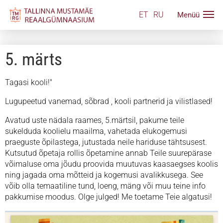
ET
RU
5. märts
Tagasi kooli!"
Lugupeetud vanemad, sõbrad , kooli partnerid ja vilistlased!
Avatud uste nädala raames, 5.märtsil, pakume teile
sukelduda koolielu maailma, vahetada elukogemusi
praeguste õpilastega, jutustada neile hariduse tähtsusest.
Kutsutud õpetaja rollis õpetamine annab Teile suurepärase
võimaluse oma jõudu proovida muutuvas kaasaegses koolis
ning jagada oma mõtteid ja kogemusi avalikkusega. See
võib olla temaatiline tund, loeng, mäng või muu teine info
pakkumise moodus. Olge julged! Me toetame Teie algatusi!